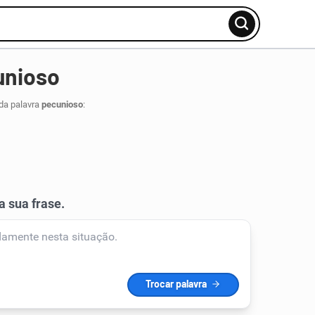
unioso
da palavra
pecunioso
: