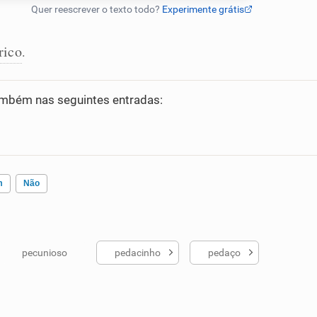
rico
.
mbém nas seguintes entradas:
m
Não
pecunioso
pedacinho
pedaço
ados me ajudou