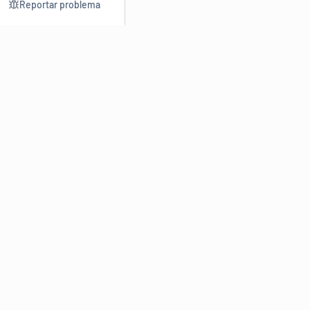
Reportar problema
Consultar
Escrev
Dicionário
Reescre
Sinônimos
Parafra
Conjugação
Corrigir
Antônimos
Resumir
O
Dicionário Online de Sinônimos
é parte do
Dicio.com.br
e
conta com mais de 30 mil sinônimos de palavras e de expressões
em português do Brasil.