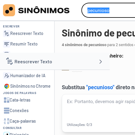
ESCREVER
Sinônimo de pec
Reescrever Texto
Resumir Texto
4 sinônimos de pecunioso
para 2 sentidos 
Corrigir Texto
Pessoa com muito dinheiro:
Reescrever Texto
Detector de IA
rico
.
1
Humanizador de IA
Resumir Texto
Sinônimos no Chrome
JOGOS DE PALAVRAS
Corrigir Texto
Cata-letras
Conexões
Detector de IA
Caça-palavras
CONSULTAR
Humanizador de IA
Dicionário