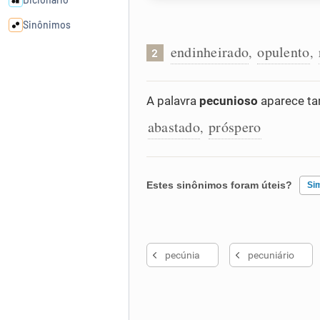
Sinônimos
endinheirado
opulento
,
,
2
Cata-letras
A palavra
pecunioso
aparece ta
Conexões
abastado
próspero
,
Caça-palavras
Estes sinônimos foram úteis?
Si
Dicionário
Existem sinônimos incorretos
pecúnia
pecuniário
Nenhum dos sinônimos apresent
Sinônimos
Outro