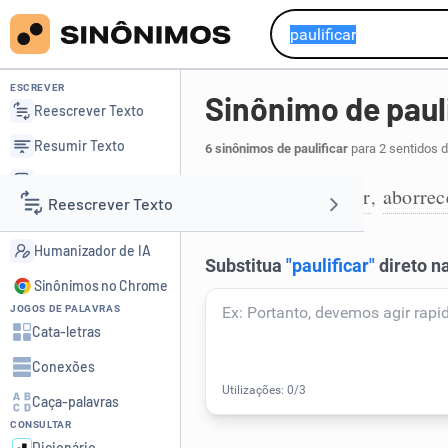
ESCREVER
Sinônimo de paul
Reescrever Texto
Resumir Texto
6 sinônimos de paulificar
para 2 sentidos 
Corrigir Texto
chatear
amolar
aborrec
,
,
1
Reescrever Texto
Detector de IA
Humanizador de IA
Resumir Texto
Sinônimos no Chrome
JOGOS DE PALAVRAS
Corrigir Texto
Cata-letras
Conexões
Detector de IA
Caça-palavras
CONSULTAR
Humanizador de IA
Dicionário