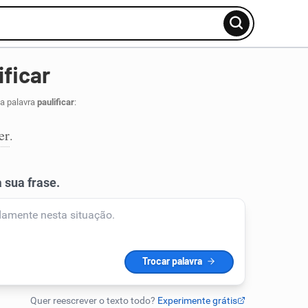
ificar
da palavra
paulificar
:
er
.