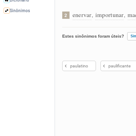
Sinônimos
enervar
importunar
ma
,
,
2
Cata-letras
Estes sinônimos foram úteis?
Si
Conexões
Existem sinônimos incorretos
Caça-palavras
paulatino
paulificante
Nenhum dos sinônimos apresent
Outro
Dicionário
Sinônimos