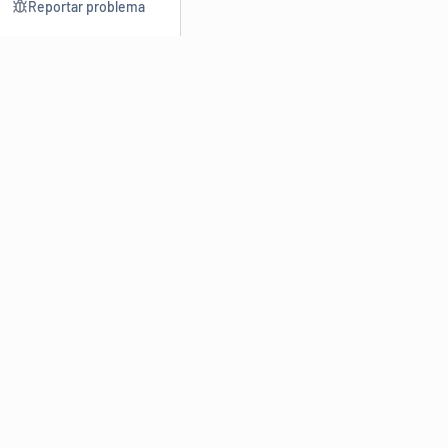
Reportar problema
Consultar
Escrev
Dicionário
Reescre
Sinônimos
Parafra
Conjugação
Corrigir
Antônimos
Resumir
O
Dicionário Online de Sinônimos
é parte do
Dicio.com.br
e
conta com mais de 30 mil sinônimos de palavras e de expressões
em português do Brasil.