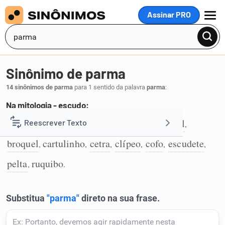
Assinar PRO
MENU
Sinônimo de parma
14 sinônimos de parma
para 1 sentido da palavra
parma
:
Na mitologia - escudo:
égide
tarja
pavês
rodela
adarga
ancil
Reescrever Texto
,
,
,
,
,
,
1
broquel
cartulinho
cetra
clípeo
cofo
escudete
,
,
,
,
,
,
Resumir Texto
pelta
ruquibo
,
.
Corrigir Texto
Detector de IA