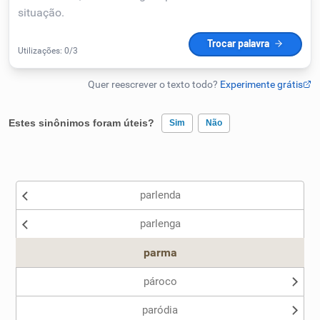
Humanizador de IA
Cata-letras
Estes sinônimos foram úteis?
Sim
Não
Conexões
Existem sinônimos incorretos
Caça-palavras
parlenda
Nenhum dos sinônimos apresentados me ajudou
parlenga
Outro
parma
Dicionário
pároco
Sinônimos
paródia