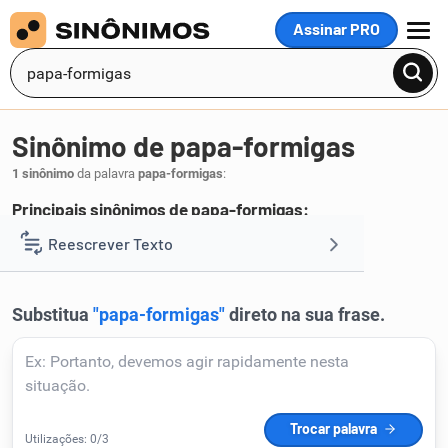
Assinar PRO
MENU
Sinônimo de papa-formigas
1 sinônimo
da palavra
papa-formigas
:
Principais sinônimos de papa-formigas:
tamanduá
Reescrever Texto
.
1
Resumir Texto
Corrigir Texto
Detector de IA