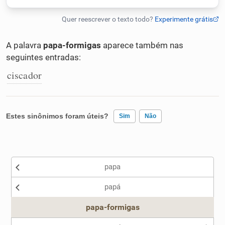
Humanizador de IA
A palavra
papa-formigas
aparece também nas
seguintes entradas:
Cata-letras
ciscador
Conexões
Estes sinônimos foram úteis?
Sim
Não
Caça-palavras
Existem sinônimos incorretos
papa
Nenhum dos sinônimos apresentados me ajudou
Dicionário
papá
Outro
papa-formigas
Sinônimos