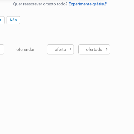
m
Não
oferendar
oferta
ofertado
ados me ajudou