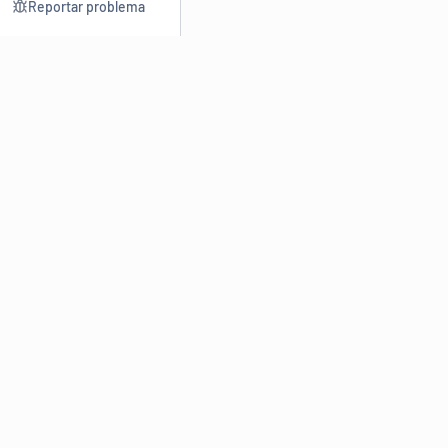
Reportar problema
Consultar
Escrev
Dicionário
Reescre
Sinônimos
Parafra
Conjugação
Corrigir
Antônimos
Resumir
O
Dicionário Online de Sinônimos
é parte do
Dicio.com.br
e
conta com mais de 30 mil sinônimos de palavras e de expressões
em português do Brasil.