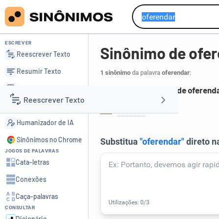
ESCREVER
Sinônimo de ofe
Reescrever Texto
Resumir Texto
1 sinônimo
da palavra
oferendar
:
Corrigir Texto
Principais sinônimos de oferend
Reescrever Texto
Detector de IA
oblatar
.
1
Humanizador de IA
Resumir Texto
Sinônimos no Chrome
JOGOS DE PALAVRAS
Corrigir Texto
Cata-letras
Conexões
Detector de IA
Caça-palavras
CONSULTAR
Humanizador de IA
Dicionário