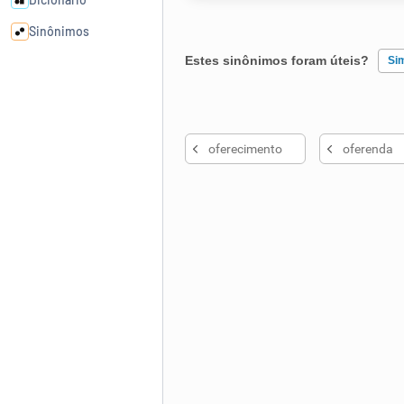
Sinônimos
Estes sinônimos foram úteis?
Si
Cata-letras
Existem sinônimos incorretos
Conexões
oferecimento
oferenda
Nenhum dos sinônimos apresent
Caça-palavras
Outro
Dicionário
Sinônimos