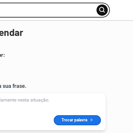
rendar
ar: