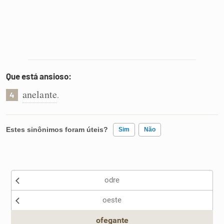
Que está ansioso:
anelante
.
4
Estes sinônimos foram úteis?
Sim
Não
Existem sinônimos incorretos
odre
Nenhum dos sinônimos apresentados me ajudou
oeste
Outro
ofegante