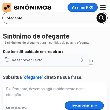
Assinar PRO
MENU
Sinônimo de ofegante
15 sinônimos de ofegante
para 4 sentidos da palavra
ofegante
:
Que tem dificuldade em respirar:
arfante
arquejante
esbaforido
esbofado
Reescrever Texto
,
,
,
.
1
Resumir Texto
Corrigir Texto
Detector de IA