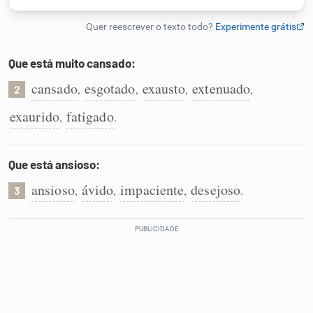
Humanizador de IA
Que está muito cansado:
cansado
esgotado
exausto
extenuado
,
,
,
,
2
Cata-letras
exaurido
fatigado
,
.
Conexões
Que está ansioso:
Caça-palavras
ansioso
ávido
impaciente
desejoso
,
,
,
.
3
Dicionário
Sinônimos