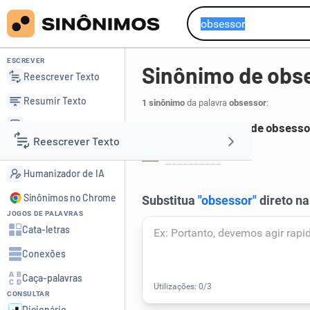
ESCREVER
Sinônimo de obs
Reescrever Texto
Resumir Texto
1 sinônimo
da palavra
obsessor
:
Corrigir Texto
Principais sinônimos de obsesso
Reescrever Texto
Detector de IA
obsidente
.
1
Humanizador de IA
Resumir Texto
Sinônimos no Chrome
JOGOS DE PALAVRAS
Corrigir Texto
Cata-letras
Conexões
Detector de IA
Caça-palavras
CONSULTAR
Humanizador de IA
Dicionário