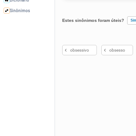
Sinônimos
Estes sinônimos foram úteis?
Si
Cata-letras
Existem sinônimos incorretos
Conexões
obsessivo
obsesso
Nenhum dos sinônimos apresent
Caça-palavras
Outro
Dicionário
Sinônimos