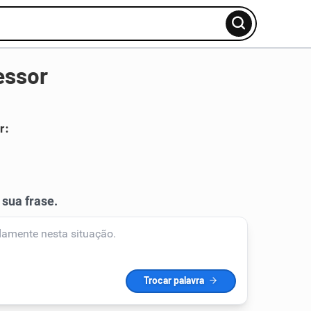
essor
r: