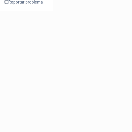
Reportar problema
Consultar
Escrev
Dicionário
Reescre
Sinônimos
Parafra
Conjugação
Corrigir
Antônimos
Resumir
O
Dicionário Online de Sinônimos
é parte do
Dicio.com.br
e
conta com mais de 30 mil sinônimos de palavras e de expressões
em português do Brasil.