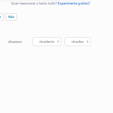
m
Não
obsessor
obsidente
obsidiar
ados me ajudou