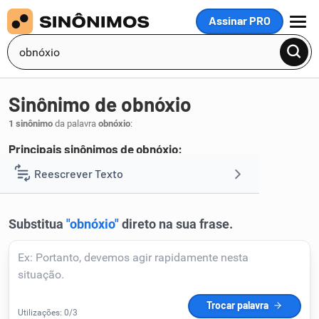
Assinar PRO
MENU
Sinônimo de obnóxio
1 sinônimo
da palavra
obnóxio
:
Principais sinônimos de obnóxio:
servil
Reescrever Texto
.
1
Resumir Texto
Corrigir Texto
Detector de IA