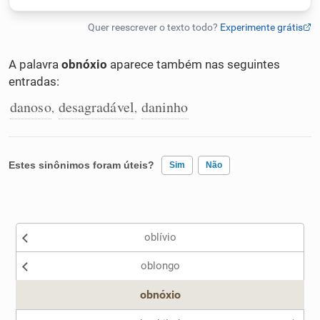
Humanizador de IA
A palavra
obnóxio
aparece também nas seguintes
entradas:
Cata-letras
danoso
desagradável
daninho
,
,
Conexões
Estes sinônimos foram úteis?
Sim
Não
Caça-palavras
Existem sinônimos incorretos
oblívio
Nenhum dos sinônimos apresentados me ajudou
Dicionário
oblongo
Outro
obnóxio
Sinônimos