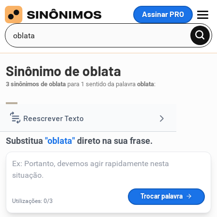
Assinar PRO
MENU
Sinônimo de oblata
3 sinônimos de oblata
para 1 sentido da palavra
oblata
:
oblação
oferenda
ofertório
,
,
.
1
Reescrever Texto
Resumir Texto
Corrigir Texto
Detector de IA