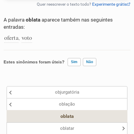
Humanizador de IA
A palavra
oblata
aparece também nas seguintes
entradas:
oferta
voto
,
Cata-letras
Conexões
Estes sinônimos foram úteis?
Sim
Não
Caça-palavras
Existem sinônimos incorretos
objurgatória
Nenhum dos sinônimos apresentados me ajudou
oblação
Outro
Dicionário
oblata
Sinônimos
oblatar