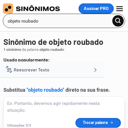
Assinar PRO
MENU
Sinônimo de objeto roubado
1 sinônimo
da palavra
objeto roubado
:
Usado popularmente:
jia
Reescrever Texto
.
1
Resumir Texto
Corrigir Texto
Detector de IA