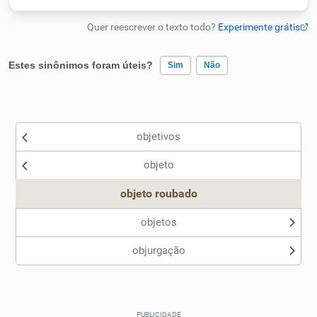
Humanizador de IA
Estes sinônimos foram úteis?
Sim
Não
Cata-letras
Existem sinônimos incorretos
Conexões
objetivos
Nenhum dos sinônimos apresentados me ajudou
objeto
Outro
Caça-palavras
objeto roubado
objetos
objurgação
Dicionário
Sinônimos