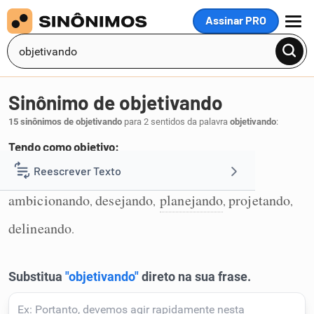
Assinar PRO
MENU
Sinônimo de objetivando
15 sinônimos de objetivando
para 2 sentidos da palavra
objetivando
:
Tendo como objetivo:
pretendendo
visando
tencionando
Reescrever Texto
,
,
,
1
ambicionando
desejando
planejando
projetando
,
,
,
,
Resumir Texto
delineando
.
Corrigir Texto
Detector de IA