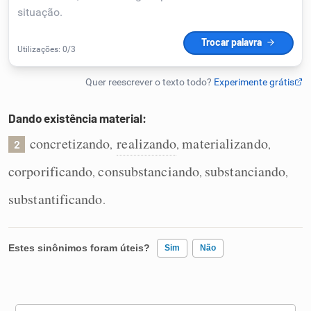
Humanizador de IA
Cata-letras
Dando existência material:
Conexões
concretizando
realizando
materializando
,
,
,
2
corporificando
consubstanciando
substanciando
,
,
,
Caça-palavras
substantificando
.
Dicionário
Estes sinônimos foram úteis?
Sim
Não
Sinônimos
Existem sinônimos incorretos