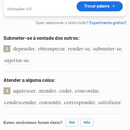
Humanizador de IA
Submeter-se à vontade dos outros:
Cata-letras
depender
obtemperar
render-se
submeter-se
,
,
,
,
2
Conexões
sujeitar-se
.
Caça-palavras
Atender a alguma coisa:
aquiescer
atender
ceder
concordar
,
,
,
,
3
condescender
consentir
corresponder
satisfazer
,
,
,
.
Dicionário
Sinônimos
Estes sinônimos foram úteis?
Sim
Não