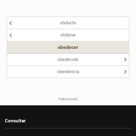
Existem sinônimos incorretos
obducto
Nenhum dos sinônimos apresentados me ajudou
obdurar
Outro
obedecer
obedecido
obediência
Consultar