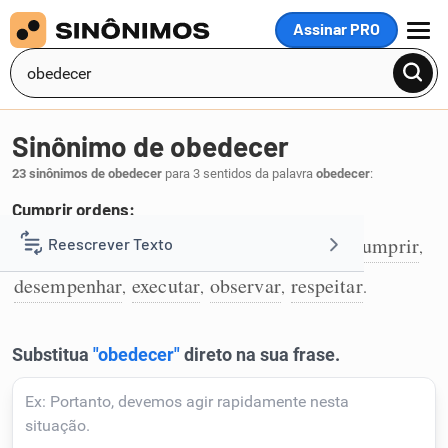
Assinar PRO
MENU
Sinônimo de obedecer
23 sinônimos de obedecer
para 3 sentidos da palavra
obedecer
:
Cumprir ordens:
acatar
seguir
ouvir
escutar
aceitar
cumprir
Reescrever Texto
,
,
,
,
,
,
1
desempenhar
executar
observar
respeitar
,
,
,
.
Resumir Texto
Corrigir Texto
Detector de IA