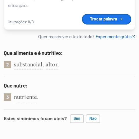
Humanizador de IA
Cata-letras
Que alimenta e é nutritivo:
Conexões
substancial
altor
,
.
2
Caça-palavras
Que nutre:
nutriente
.
3
Dicionário
Estes sinônimos foram úteis?
Sim
Não
Sinônimos
Existem sinônimos incorretos