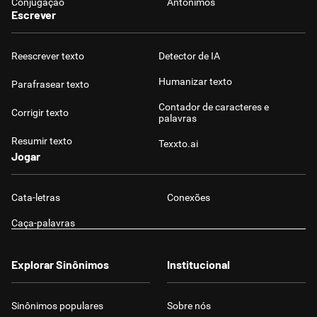
Conjugação
Antônimos
Escrever
Reescrever texto
Detector de IA
Humanizar texto
Parafrasear texto
Contador de caracteres e
Corrigir texto
palavras
Resumir texto
Texxto.ai
Jogar
Cata-letras
Conexões
Caça-palavras
Explorar Sinônimos
Institucional
Sinônimos populares
Sobre nós