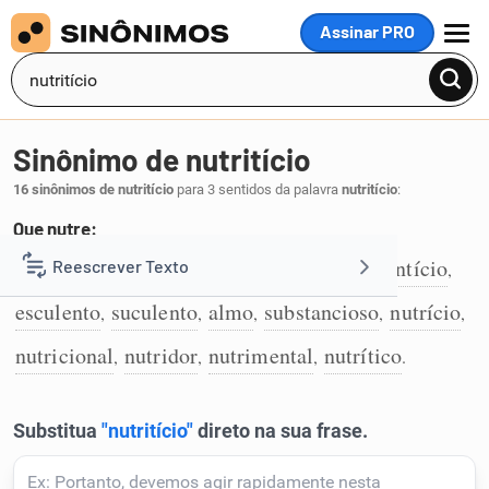
Assinar PRO
MENU
Sinônimo de nutritício
16 sinônimos de nutritício
para 3 sentidos da palavra
nutritício
:
Que nutre:
nutritivo
alimentar
alimentoso
alimentício
Reescrever Texto
,
,
,
,
1
esculento
suculento
almo
substancioso
nutrício
,
,
,
,
,
Resumir Texto
nutricional
nutridor
nutrimental
nutrítico
,
,
,
.
Corrigir Texto
Detector de IA