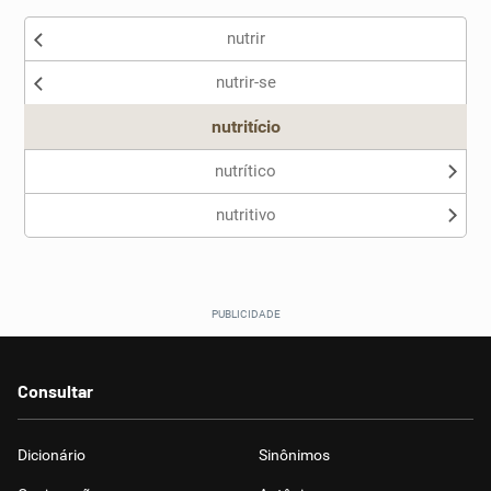
nutrir
Nenhum dos sinônimos apresentados me ajudou
nutrir-se
Outro
nutritício
nutrítico
nutritivo
Consultar
Dicionário
Sinônimos