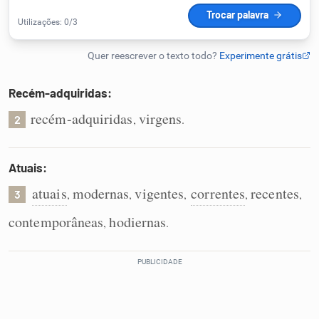
Humanizador de IA
Recém-adquiridas:
Cata-letras
recém-adquiridas
virgens
,
.
2
Conexões
Atuais:
Caça-palavras
atuais
modernas
vigentes
correntes
recentes
,
,
,
,
,
3
contemporâneas
hodiernas
,
.
Dicionário
Sinônimos