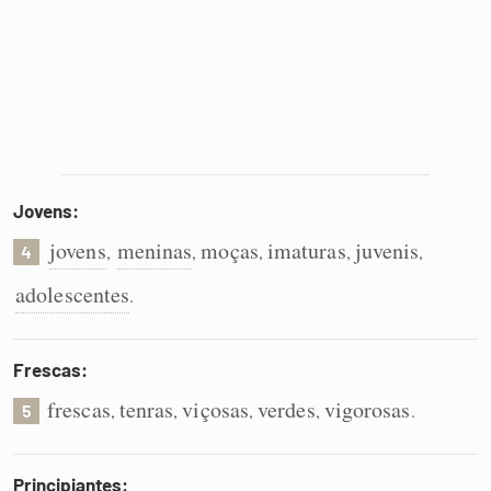
Jovens:
jovens
meninas
moças
imaturas
juvenis
,
,
,
,
,
4
adolescentes
.
Frescas:
frescas
tenras
viçosas
verdes
vigorosas
,
,
,
,
.
5
Principiantes: