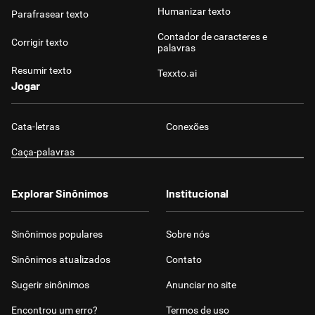
Humanizar texto
Parafrasear texto
Contador de caracteres e
Corrigir texto
palavras
Resumir texto
Texxto.ai
Jogar
Cata-letras
Conexões
Caça-palavras
Explorar Sinônimos
Institucional
Sinônimos populares
Sobre nós
Sinônimos atualizados
Contato
Sugerir sinônimos
Anunciar no site
Encontrou um erro?
Termos de uso