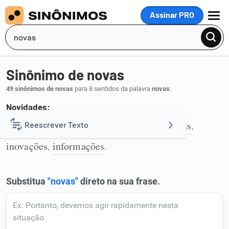
Assinar PRO
MENU
Sinônimo de novas
49 sinônimos de novas
para 8 sentidos da palavra
novas
:
Novidades:
novidades
notícias
atualidades
últimas
Reescrever Texto
,
,
,
,
1
inovações
informações
,
.
Resumir Texto
Corrigir Texto
Detector de IA