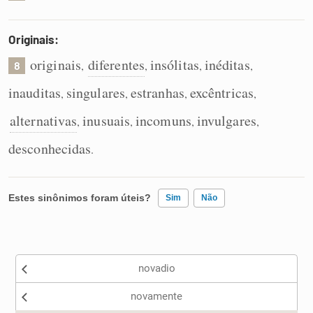
Originais:
originais
diferentes
insólitas
inéditas
,
,
,
,
8
inauditas
singulares
estranhas
excêntricas
,
,
,
,
alternativas
inusuais
incomuns
invulgares
,
,
,
,
desconhecidas
.
Estes sinônimos foram úteis?
Sim
Não
Existem sinônimos incorretos
novadio
Nenhum dos sinônimos apresentados me ajudou
novamente
Outro