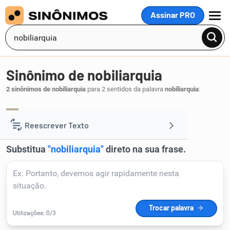
Assinar PRO
MENU
Sinônimo de nobiliarquia
2 sinônimos de nobiliarquia
para 2 sentidos da palavra
nobiliarquia
:
nobiliário
.
1
Reescrever Texto
Resumir Texto
Corrigir Texto
Detector de IA