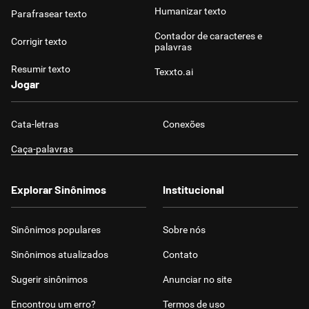
Humanizar texto
Parafrasear texto
Contador de caracteres e
Corrigir texto
palavras
Resumir texto
Texxto.ai
Jogar
Cata-letras
Conexões
Caça-palavras
Explorar Sinônimos
Institucional
Sinônimos populares
Sobre nós
Sinônimos atualizados
Contato
Sugerir sinônimos
Anunciar no site
Encontrou um erro?
Termos de uso