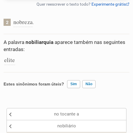
Humanizador de IA
nobreza
.
2
Cata-letras
A palavra
nobiliarquia
aparece também nas seguintes
entradas:
Conexões
elite
Caça-palavras
Estes sinônimos foram úteis?
Sim
Não
Existem sinônimos incorretos
Dicionário
no tocante a
Nenhum dos sinônimos apresentados me ajudou
Sinônimos
nobiliário
Outro