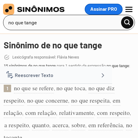
Assinar PRO
MENU
Sinônimo de no que tange
Lexicógrafa responsável: Flávia Neves
15 sinônimos de no que tange
para 1 sentido da expressão
no que tange
:
Reescrever Texto
No que está relacionado com alguma coisa:
no que se refere
no que toca
no que diz
,
,
1
Resumir Texto
respeito
no que concerne
no que respeita
em
,
,
,
Corrigir Texto
relação
com relação
relativamente
com respeito
,
,
,
,
a respeito
quanto
acerca
sobre
em referência
no
,
,
,
,
,
Detector de IA
tocante
.