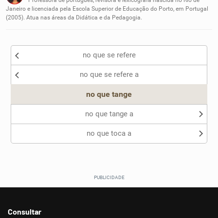
Professora de português, revisora e lexicógrafa nascida no Rio de
Janeiro e licenciada pela Escola Superior de Educação do Porto, em Portugal
(2005). Atua nas áreas da Didática e da Pedagogia.
Outro
no que se refere
no que se refere a
no que tange
no que tange a
no que toca a
Consultar