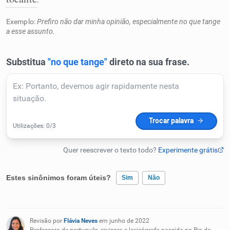
Humanizador de IA
Exemplo:
Prefiro não dar minha opinião, especialmente no que tange
a esse assunto.
Cata-letras
Conexões
Caça-palavras
Estes sinônimos foram úteis?
Sim
Não
Dicionário
Existem sinônimos incorretos
Sinônimos
Revisão por
Flávia Neves
em junho de 2022
Nenhum dos sinônimos apresentados me ajudou