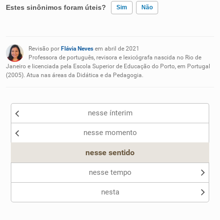
Estes sinônimos foram úteis?
Sim
Não
Existem sinônimos incorretos
Revisão por
Flávia Neves
em abril de 2021
Nenhum dos sinônimos apresentados me ajudou
Professora de português, revisora e lexicógrafa nascida no Rio de
Janeiro e licenciada pela Escola Superior de Educação do Porto, em Portugal
(2005). Atua nas áreas da Didática e da Pedagogia.
Outro
nesse ínterim
nesse momento
nesse sentido
nesse tempo
nesta