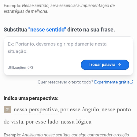
Exemplo:
Nesse sentido, será essencial a implementação de
Humanizador de IA
estratégias de melhoria.
Cata-letras
Conexões
Caça-palavras
Indica uma perspectiva:
nessa perspectiva
por esse ângulo
nesse ponto
,
,
Dicionário
2
de vista
por esse lado
nessa lógica
,
,
.
Sinônimos
Exemplo:
Analisando nesse sentido, consigo compreender a reação