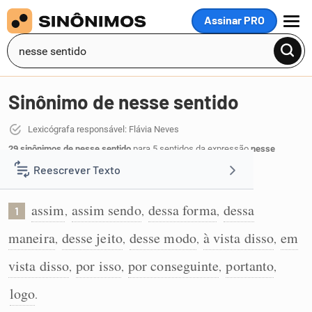
Assinar PRO
MENU
Sinônimo de nesse sentido
Lexicógrafa responsável: Flávia Neves
29 sinônimos de nesse sentido
para 5 sentidos da expressão
nesse
sentido
:
Reescrever Texto
Indica a conclusão de uma ideia anterior:
assim
assim sendo
dessa forma
dessa
Resumir Texto
,
,
,
1
maneira
desse jeito
desse modo
à vista disso
em
,
,
,
,
Corrigir Texto
vista disso
por isso
por conseguinte
portanto
,
,
,
,
Detector de IA
logo
.