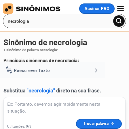
Assinar PRO
MENU
Sinônimo de necrologia
1 sinônimo
da palavra
necrologia
:
Principais sinônimos de necrologia:
necrológio
Reescrever Texto
.
1
Resumir Texto
Corrigir Texto
Detector de IA