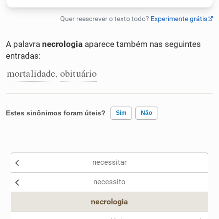
Humanizador de IA
A palavra
necrologia
aparece também nas seguintes
entradas:
Cata-letras
mortalidade
obituário
,
Conexões
Estes sinônimos foram úteis?
Sim
Não
Caça-palavras
Existem sinônimos incorretos
necessitar
Nenhum dos sinônimos apresentados me ajudou
Dicionário
necessito
Outro
necrologia
Sinônimos