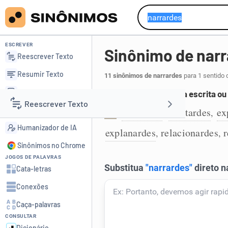
ESCREVER
Sinônimo de nar
Reescrever Texto
Resumir Texto
11 sinônimos de narrardes
para 1 sentido 
Corrigir Texto
Contar fatos de forma escrita ou 
Reescrever Texto
Detector de IA
contardes
relatardes
ex
,
,
1
Humanizador de IA
explanardes
relacionardes
r
,
,
Resumir Texto
Sinônimos no Chrome
JOGOS DE PALAVRAS
Corrigir Texto
Cata-letras
Conexões
Detector de IA
Caça-palavras
CONSULTAR
Humanizador de IA
Dicionário