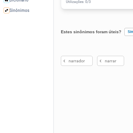
Sinônimos
Cata-letras
Estes sinônimos foram úteis?
Si
Conexões
Existem sinônimos incorretos
narrador
narrar
Caça-palavras
Nenhum dos sinônimos apresent
Outro
Dicionário
Sinônimos