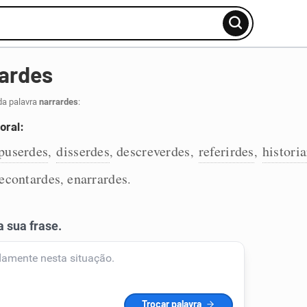
rardes
da palavra
narrardes
:
oral:
puserdes
disserdes
descreverdes
referirdes
histori
,
,
,
,
econtardes
enarrardes
,
.