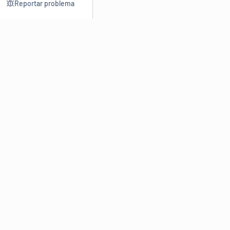
Reportar problema
Consultar
Escrev
Dicionário
Reescre
Sinônimos
Parafra
Conjugação
Corrigir
Antônimos
Resumir
O
Dicionário Online de Sinônimos
é parte do
Dicio.com.br
e
conta com mais de 30 mil sinônimos de palavras e de expressões
em português do Brasil.