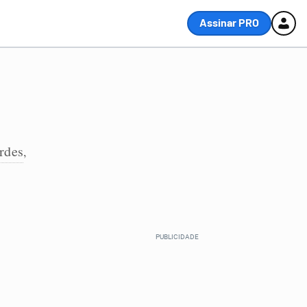
Assinar PRO
ardes
,