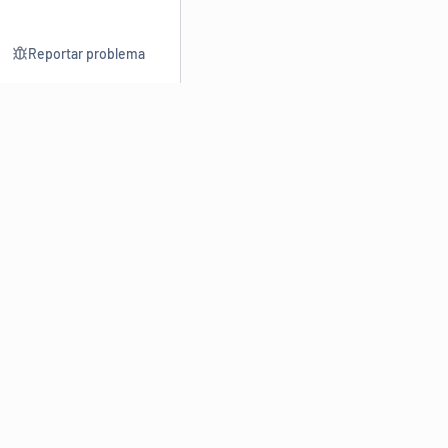
Reportar problema
Consultar
Escrev
Dicionário
Reescre
Sinônimos
Parafra
Conjugação
Corrigir
Antônimos
Resumir
O
Dicionário Online de Sinônimos
é parte do
Dicio.com.br
e