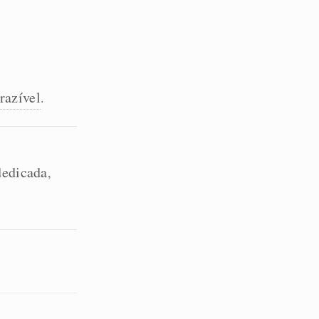
razível
.
dedicada
,