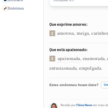
Sinônimos
Cata-letras
Que exprime amores:
amorosa
meiga
carinho
,
,
2
Conexões
Que está apaixonado:
Caça-palavras
apaixonada
enamorada
,
,
3
entusiasmada
empolgada
,
.
Dicionário
Estes sinônimos foram úteis?
Si
Sinônimos
Existem sinônimos incorretos
Revisão por
Flávia Neves
em maio d