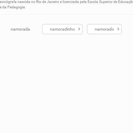
ados me ajudou
lexicógrafa nascida no Rio de Janeiro e licenciada pela Escola Superior de Educaçã
 e da Pedagogia.
namorada
namoradinho
namorado