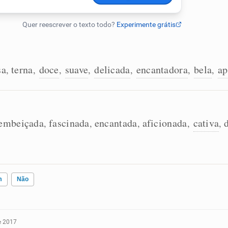
sa
terna
doce
suave
delicada
encantadora
bela
ap
,
,
,
,
,
,
,
embeiçada
fascinada
encantada
aficionada
cativa
,
,
,
,
,
m
Não
e 2017