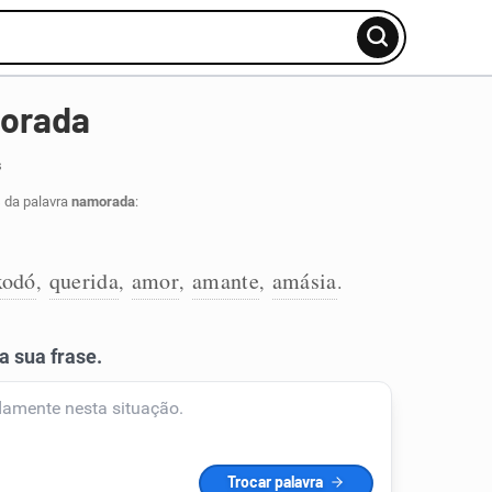
morada
s
 da palavra
namorada
:
xodó
querida
amor
amante
amásia
,
,
,
,
.