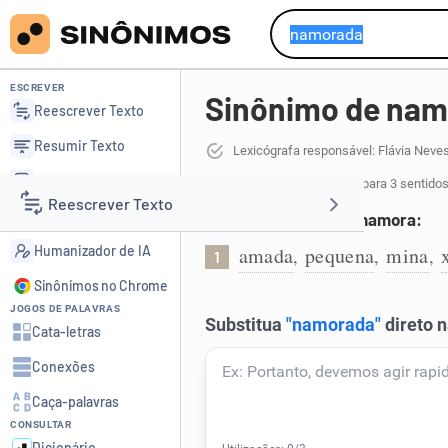
ESCREVER
Sinônimo de na
Reescrever Texto
Resumir Texto
Lexicógrafa responsável: Flávia Neve
Corrigir Texto
28 sinônimos de namorada
para 3 sentidos
Reescrever Texto
Detector de IA
Mulher com quem se namora:
Humanizador de IA
amada
pequena
mina
,
,
,
1
Resumir Texto
Sinônimos no Chrome
JOGOS DE PALAVRAS
Corrigir Texto
Cata-letras
Conexões
Detector de IA
Caça-palavras
CONSULTAR
Humanizador de IA
Dicionário