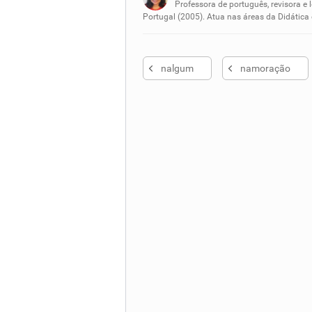
Nenhum dos sinônimos apresent
Professora de português, revisora e 
Portugal (2005). Atua nas áreas da Didática
Outro
nalgum
namoração