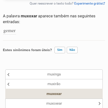
Humanizador de IA
A palavra
muxoxar
aparece também nas seguintes
entradas:
gemer
Cata-letras
Conexões
Estes sinônimos foram úteis?
Sim
Não
Caça-palavras
Existem sinônimos incorretos
muxinga
Nenhum dos sinônimos apresentados me ajudou
muxirão
Outro
Dicionário
muxoxar
Sinônimos
muxoxear