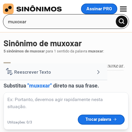
Assinar PRO
MENU
Sinônimo de muxoxar
5 sinônimos de muxoxar
para 1 sentido da palavra
muxoxar
:
acariciar
acarinhar
afagar
mimar
muxoxear
,
,
,
,
.
1
Reescrever Texto
Resumir Texto
Corrigir Texto
Detector de IA