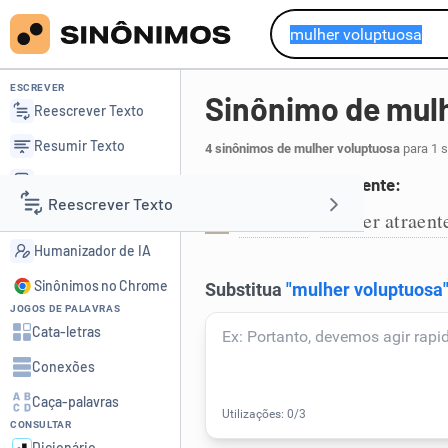
ESCREVER
Sinônimo de mul
Reescrever Texto
Resumir Texto
4 sinônimos de mulher voluptuosa
para 1 
Corrigir Texto
Mulher sensual e atraente:
Reescrever Texto
Detector de IA
odalisca
mulher atraent
,
1
Humanizador de IA
Resumir Texto
Sinônimos no Chrome
JOGOS DE PALAVRAS
Corrigir Texto
Cata-letras
Conexões
Detector de IA
Caça-palavras
CONSULTAR
Humanizador de IA
Dicionário