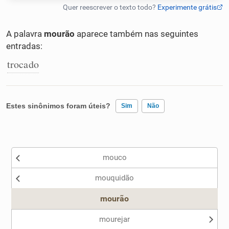
Humanizador de IA
A palavra
mourão
aparece também nas seguintes
entradas:
trocado
Cata-letras
Conexões
Estes sinônimos foram úteis?
Sim
Não
Caça-palavras
Existem sinônimos incorretos
mouco
Nenhum dos sinônimos apresentados me ajudou
mouquidão
Outro
Dicionário
mourão
Sinônimos
mourejar