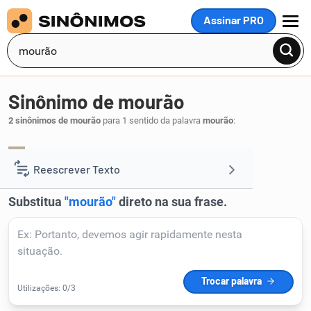
Assinar PRO
MENU
Sinônimo de mourão
2 sinônimos de mourão
para 1 sentido da palavra
mourão
:
estaca
moirão
,
.
1
Reescrever Texto
Resumir Texto
Corrigir Texto
Detector de IA