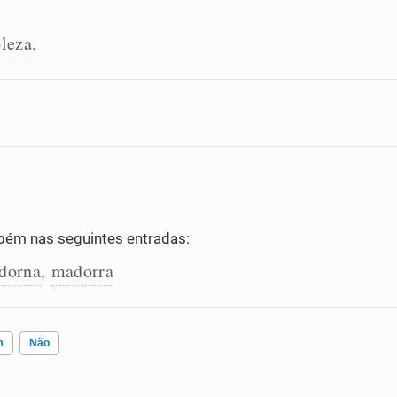
leza
.
ém nas seguintes entradas:
dorna
madorra
,
m
Não