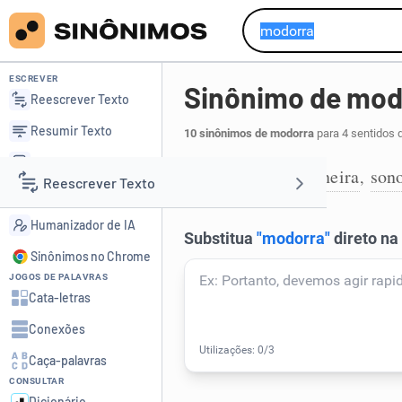
ESCREVER
Sinônimo de mod
Reescrever Texto
Resumir Texto
10 sinônimos de modorra
para 4 sentidos 
Corrigir Texto
dormência
soneira
son
,
,
1
Reescrever Texto
Detector de IA
Humanizador de IA
Resumir Texto
Sinônimos no Chrome
JOGOS DE PALAVRAS
Corrigir Texto
Cata-letras
Conexões
Detector de IA
Caça-palavras
CONSULTAR
Humanizador de IA
Dicionário