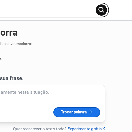
orra
da palavra
modorra
:
o
.