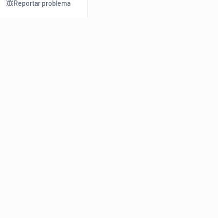
Reportar problema
Consultar
Escrev
Dicionário
Reescre
Sinônimos
Parafra
Conjugação
Corrigir
Antônimos
Resumir
O
Dicionário Online de Sinônimos
é parte do
Dicio.com.br
e
conta com mais de 30 mil sinônimos de palavras e de expressões
em português do Brasil.