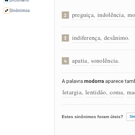
Sinônimos
preguiça
indolência
mo
,
,
2
Cata-letras
indiferença
desânimo
,
.
3
Conexões
apatia
sonolência
,
.
4
Caça-palavras
A palavra
modorra
aparece tamb
letargia
lentidão
coma
ma
,
,
,
Dicionário
Sinônimos
Estes sinônimos foram úteis?
Si