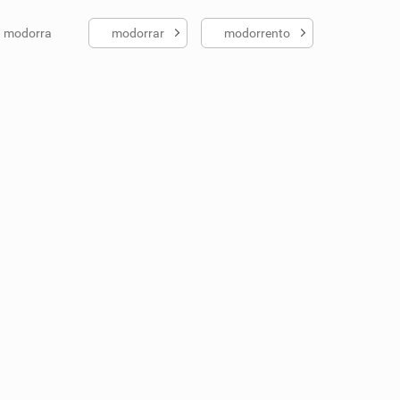
modorra
modorrar
modorrento
ados me ajudou