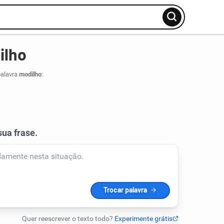
ilho
palavra
modilho
: