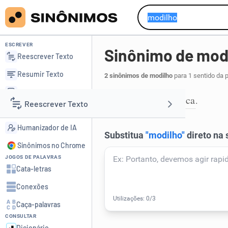
ESCREVER
Sinônimo de mod
Reescrever Texto
Resumir Texto
2 sinônimos de modilho
para 1 sentido da 
Corrigir Texto
modinha
música
,
.
1
Reescrever Texto
Detector de IA
Humanizador de IA
Resumir Texto
Sinônimos no Chrome
JOGOS DE PALAVRAS
Corrigir Texto
Cata-letras
Conexões
Detector de IA
Caça-palavras
CONSULTAR
Humanizador de IA
Dicionário