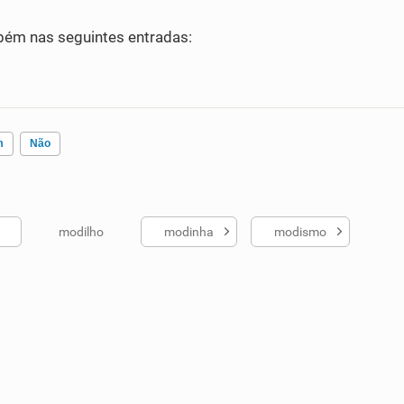
ém nas seguintes entradas:
m
Não
modilho
modinha
modismo
ados me ajudou