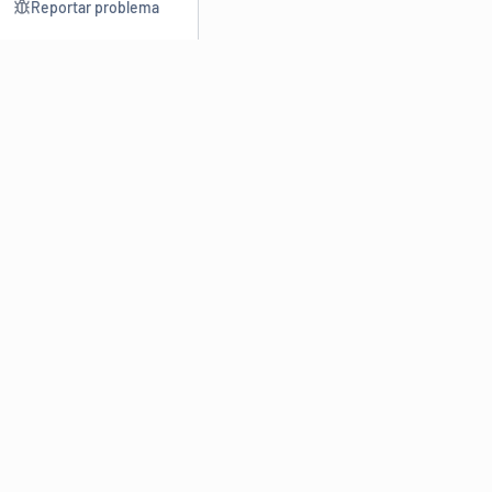
Reportar problema
Consultar
Escrev
Dicionário
Reescre
Sinônimos
Parafra
Conjugação
Corrigir
Antônimos
Resumir
O
Dicionário Online de Sinônimos
é parte do
Dicio.com.br
e
conta com mais de 30 mil sinônimos de palavras e de expressões
em português do Brasil.