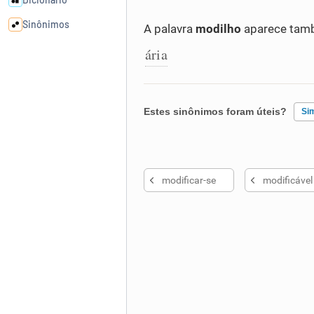
Sinônimos
A palavra
modilho
aparece tamb
ária
Cata-letras
Conexões
Estes sinônimos foram úteis?
Si
Caça-palavras
Existem sinônimos incorretos
modificar-se
modificável
Nenhum dos sinônimos apresent
Outro
Dicionário
Sinônimos