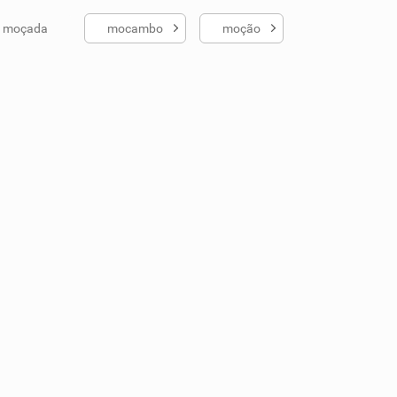
moçada
mocambo
moção
ados me ajudou