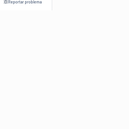
Reportar problema
Consultar
Escrev
Dicionário
Reescre
Sinônimos
Parafra
Conjugação
Corrigir
Antônimos
Resumir
O
Dicionário Online de Sinônimos
é parte do
Dicio.com.br
e
conta com mais de 30 mil sinônimos de palavras e de expressões
em português do Brasil.