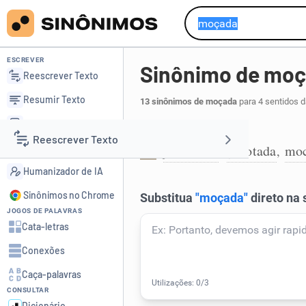
ESCREVER
Sinônimo de mo
Reescrever Texto
Resumir Texto
13 sinônimos de moçada
para 4 sentidos d
Corrigir Texto
Grupo de jovens:
Reescrever Texto
Detector de IA
juventude
garotada
moc
,
,
1
Humanizador de IA
Resumir Texto
Sinônimos no Chrome
JOGOS DE PALAVRAS
Corrigir Texto
Cata-letras
Conexões
Detector de IA
Caça-palavras
CONSULTAR
Humanizador de IA
Dicionário