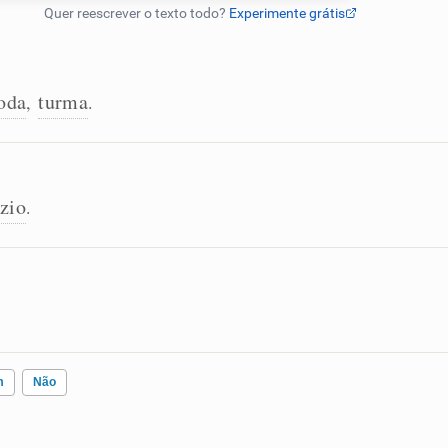
oda
turma
,
.
zio
.
m
Não