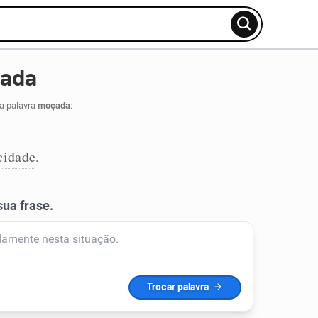
çada
a palavra
moçada
:
idade
.