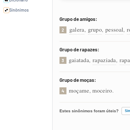
Sinônimos
Grupo de amigos:
Cata-letras
galera
grupo
pessoal
r
,
,
,
2
Conexões
Grupo de rapazes:
gaiatada
rapaziada
rapa
,
,
Caça-palavras
3
Grupo de moças:
moçame
moceiro
,
.
4
Dicionário
Sinônimos
Estes sinônimos foram úteis?
Si
Existem sinônimos incorretos