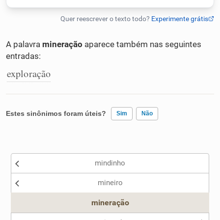
Humanizador de IA
A palavra
mineração
aparece também nas seguintes
entradas:
Cata-letras
exploração
Conexões
Estes sinônimos foram úteis?
Sim
Não
Caça-palavras
Existem sinônimos incorretos
mindinho
Nenhum dos sinônimos apresentados me ajudou
Dicionário
mineiro
Outro
mineração
Sinônimos