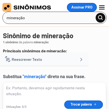
Assinar PRO
MENU
Sinônimo de mineração
1 sinônimo
da palavra
mineração
:
Principais sinônimos de mineração:
garimpo
Reescrever Texto
.
1
Resumir Texto
Corrigir Texto
Detector de IA