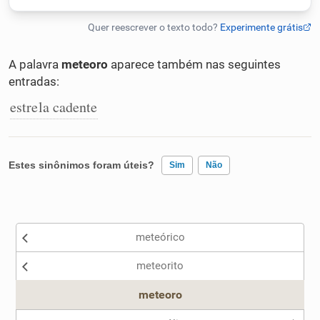
Humanizador de IA
A palavra
meteoro
aparece também nas seguintes
entradas:
Cata-letras
estrela cadente
Conexões
Estes sinônimos foram úteis?
Sim
Não
Caça-palavras
Existem sinônimos incorretos
meteórico
Nenhum dos sinônimos apresentados me ajudou
Dicionário
meteorito
Outro
meteoro
Sinônimos