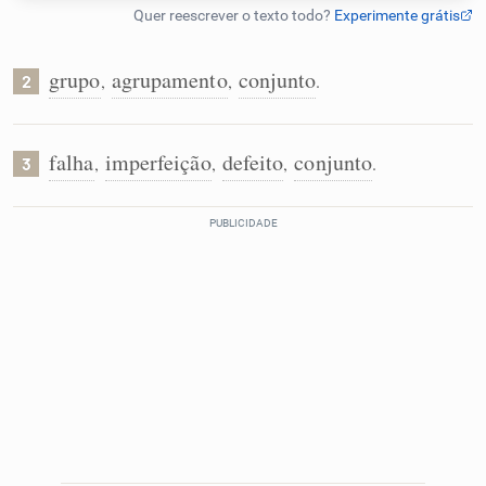
Humanizador de IA
grupo
agrupamento
conjunto
,
,
.
2
Cata-letras
falha
imperfeição
defeito
conjunto
,
,
,
.
3
Conexões
Caça-palavras
Dicionário
Sinônimos