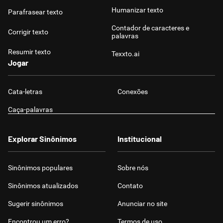
Humanizar texto
Parafrasear texto
Contador de caracteres e
Corrigir texto
palavras
Resumir texto
Texxto.ai
Jogar
Cata-letras
Conexões
Caça-palavras
Explorar Sinônimos
Institucional
Sinônimos populares
Sobre nós
Sinônimos atualizados
Contato
Sugerir sinônimos
Anunciar no site
Encontrou um erro?
Termos de uso