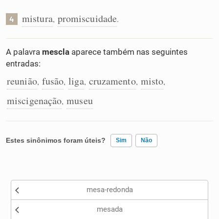
mistura
promiscuidade
,
.
4
A palavra
mescla
aparece também nas seguintes
entradas:
reunião
fusão
liga
cruzamento
misto
,
,
,
,
,
miscigenação
museu
,
Estes sinônimos foram úteis?
Sim
Não
Existem sinônimos incorretos
mesa-redonda
Nenhum dos sinônimos apresentados me ajudou
mesada
Outro