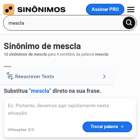
Assinar PRO
MENU
Sinônimo de mescla
12 sinônimos de mescla
para 4 sentidos da palavra
mescla
:
combinação
amálgama
composto
,
,
.
1
Reescrever Texto
Resumir Texto
Corrigir Texto
Detector de IA