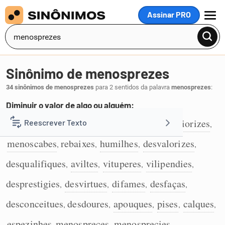
Assinar PRO
MENU
Sinônimo de menosprezes
34 sinônimos de menosprezes
para 2 sentidos da palavra
menosprezes
:
Diminuir o valor de algo ou alguém:
deprecies
diminuas
desmereças
inferiorizes
Reescrever Texto
,
,
,
,
1
menoscabes
rebaixes
humilhes
desvalorizes
,
,
,
,
Resumir Texto
desqualifiques
aviltes
vituperes
vilipendies
,
,
,
,
Corrigir Texto
desprestigies
desvirtues
difames
desfaças
,
,
,
,
desconceitues
desdoures
apouques
pises
calques
,
,
,
,
,
Detector de IA
espezinhes
menospreces
menosprecies
,
,
.