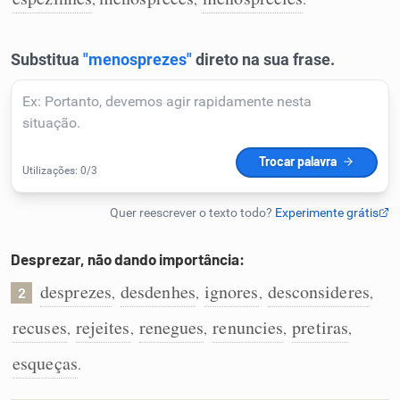
Humanizador de IA
Cata-letras
Conexões
Caça-palavras
Desprezar, não dando importância:
desprezes
desdenhes
ignores
desconsideres
,
,
,
,
2
Dicionário
recuses
rejeites
renegues
renuncies
pretiras
,
,
,
,
,
esqueças
.
Sinônimos