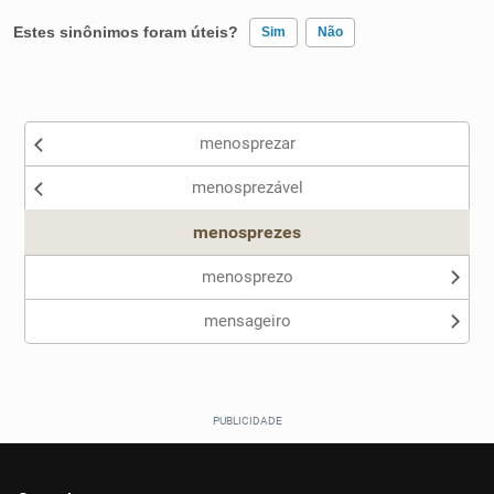
Estes sinônimos foram úteis?
Sim
Não
Existem sinônimos incorretos
menosprezar
Nenhum dos sinônimos apresentados me ajudou
menosprezável
Outro
menosprezes
menosprezo
mensageiro