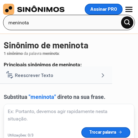
Assinar PRO
MENU
Sinônimo de meninota
1 sinônimo
da palavra
meninota
:
Principais sinônimos de meninota:
broto
Reescrever Texto
.
1
Resumir Texto
Corrigir Texto
Detector de IA