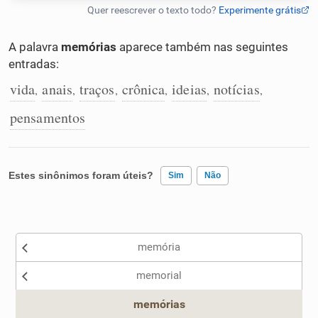
Humanizador de IA
A palavra
memórias
aparece também nas seguintes
entradas:
vida
anais
traços
crônica
ideias
notícias
,
,
,
,
,
,
Cata-letras
pensamentos
Conexões
Caça-palavras
Estes sinônimos foram úteis?
Sim
Não
Existem sinônimos incorretos
memória
Nenhum dos sinônimos apresentados me ajudou
Dicionário
memorial
Outro
Sinônimos
memórias