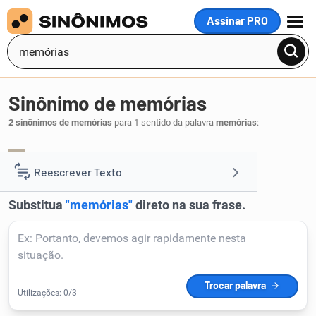
Assinar PRO
MENU
Sinônimo de memórias
2 sinônimos de memórias
para 1 sentido da palavra
memórias
:
anagógico
canhenho
,
.
1
Reescrever Texto
Resumir Texto
Corrigir Texto
Detector de IA