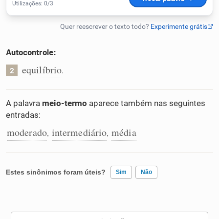
Humanizador de IA
Autocontrole:
Cata-letras
equilíbrio
.
2
Conexões
A palavra
meio-termo
aparece também nas seguintes
entradas:
Caça-palavras
moderado
intermediário
média
,
,
Estes sinônimos foram úteis?
Sim
Não
Dicionário
Sinônimos
Existem sinônimos incorretos