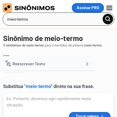
Assinar PRO
MENU
Sinônimo de meio-termo
5 sinônimos de meio-termo
para 2 sentidos da palavra
meio-termo
:
moderação
comedimento
sobriedade
,
,
,
1
Reescrever Texto
modéstia
.
Resumir Texto
Corrigir Texto
Detector de IA