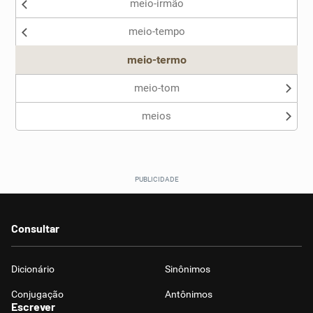
meio-irmão
Nenhum dos sinônimos apresentados me ajudou
meio-tempo
Outro
meio-termo
meio-tom
meios
Consultar
Dicionário
Sinônimos
Conjugação
Antônimos
Escrever