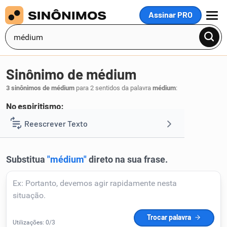
Assinar PRO
MENU
Sinônimo de médium
3 sinônimos de médium
para 2 sentidos da palavra
médium
:
No espiritismo:
médio
Reescrever Texto
.
1
Resumir Texto
Corrigir Texto
Detector de IA