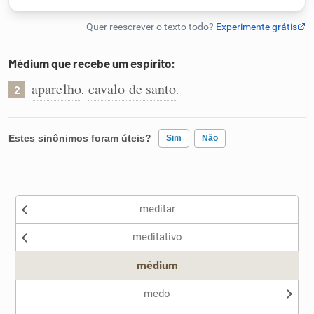
Humanizador de IA
Médium que recebe um espírito:
aparelho
cavalo de santo
,
.
2
Cata-letras
Conexões
Estes sinônimos foram úteis?
Sim
Não
Caça-palavras
Existem sinônimos incorretos
meditar
Nenhum dos sinônimos apresentados me ajudou
meditativo
Outro
Dicionário
médium
Sinônimos
medo