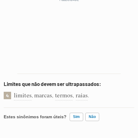
Limites que não devem ser ultrapassados:
limites
marcas
termos
raias
,
,
,
.
4
Estes sinônimos foram úteis?
Sim
Não
Existem sinônimos incorretos