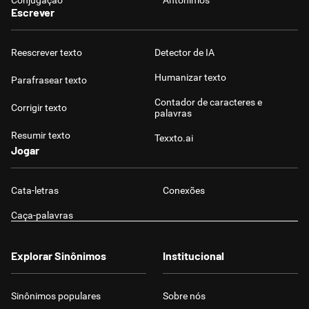
Conjugação
Antônimos
Escrever
Reescrever texto
Detector de IA
Humanizar texto
Parafrasear texto
Contador de caracteres e
Corrigir texto
palavras
Resumir texto
Texxto.ai
Jogar
Cata-letras
Conexões
Caça-palavras
Explorar Sinônimos
Institucional
Sinônimos populares
Sobre nós