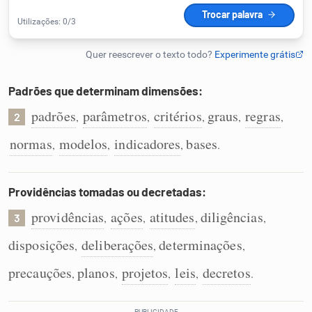
Humanizador de IA
Padrões que determinam dimensões:
Cata-letras
padrões
parâmetros
critérios
graus
regras
,
,
,
,
,
2
Conexões
normas
modelos
indicadores
bases
,
,
,
.
Caça-palavras
Providências tomadas ou decretadas:
providências
ações
atitudes
diligências
,
,
,
,
3
disposições
deliberações
determinações
,
,
,
Dicionário
precauções
planos
projetos
leis
decretos
,
,
,
,
.
Sinônimos