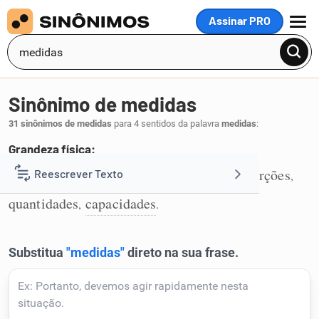
Assinar PRO
MENU
Sinônimo de medidas
31 sinônimos de medidas
para 4 sentidos da palavra
medidas
:
Grandeza física:
grandezas
dimensões
tamanhos
proporções
Reescrever Texto
,
,
,
,
1
quantidades
capacidades
,
.
Resumir Texto
Corrigir Texto
Detector de IA