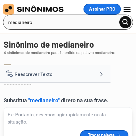
Assinar PRO
MENU
Sinônimo de medianeiro
4 sinônimos de medianeiro
para 1 sentido da palavra
medianeiro
:
intercessor
intermediário
mediador
,
,
,
1
Reescrever Texto
mediatário
.
Resumir Texto
Corrigir Texto
Detector de IA