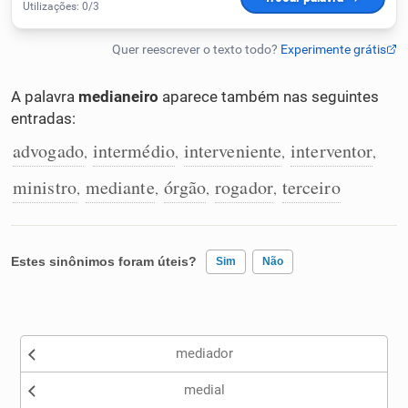
Humanizador de IA
A palavra
medianeiro
aparece também nas seguintes
entradas:
Cata-letras
advogado
intermédio
interveniente
interventor
,
,
,
,
Conexões
ministro
mediante
órgão
rogador
terceiro
,
,
,
,
Caça-palavras
Estes sinônimos foram úteis?
Sim
Não
Existem sinônimos incorretos
Dicionário
mediador
Nenhum dos sinônimos apresentados me ajudou
Sinônimos
medial
Outro