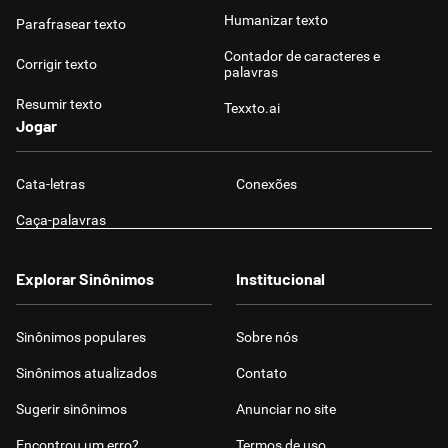
Humanizar texto
Parafrasear texto
Contador de caracteres e
Corrigir texto
palavras
Resumir texto
Texxto.ai
Jogar
Cata-letras
Conexões
Caça-palavras
Explorar Sinônimos
Institucional
Sinônimos populares
Sobre nós
Sinônimos atualizados
Contato
Sugerir sinônimos
Anunciar no site
Encontrou um erro?
Termos de uso