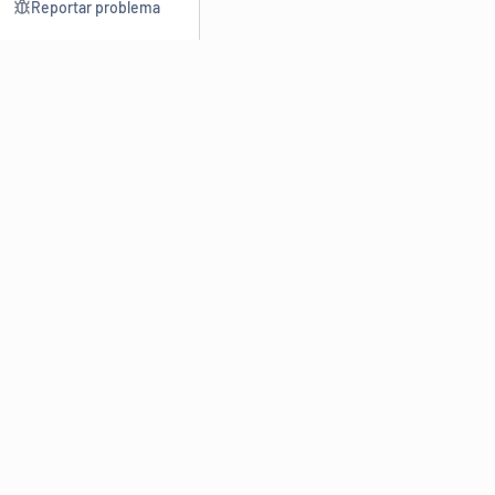
Reportar problema
Consultar
Escrev
Dicionário
Reescre
Sinônimos
Parafra
Conjugação
Corrigir
Antônimos
Resumir
O
Dicionário Online de Sinônimos
é parte do
Dicio.com.br
e
conta com mais de 30 mil sinônimos de palavras e de expressões
em português do Brasil.