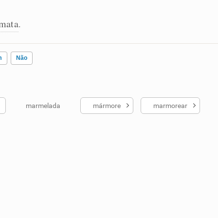
mata
.
m
Não
marmelada
mármore
marmorear
ados me ajudou