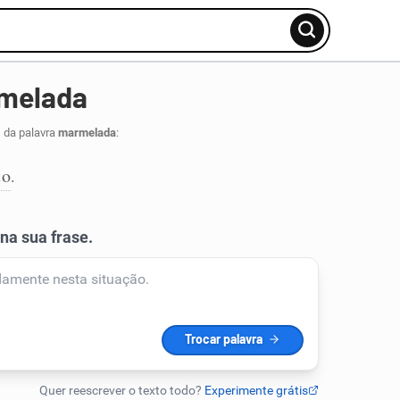
rmelada
 da palavra
marmelada
:
to
.