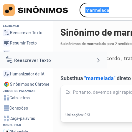
ESCREVER
Sinônimo de ma
Reescrever Texto
Resumir Texto
6 sinônimos de marmelada
para 2 sentidos
Corrigir Texto
combinação
acordo
tra
,
,
1
Reescrever Texto
Detector de IA
Humanizador de IA
Resumir Texto
Sinônimos no Chrome
JOGOS DE PALAVRAS
Corrigir Texto
Cata-letras
Conexões
Detector de IA
Caça-palavras
CONSULTAR
Humanizador de IA
Dicionário