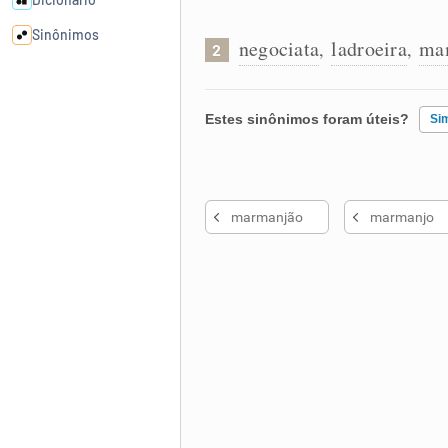
Sinônimos
negociata
ladroeira
ma
,
,
2
Cata-letras
Estes sinônimos foram úteis?
Si
Conexões
Existem sinônimos incorretos
Caça-palavras
marmanjão
marmanjo
Nenhum dos sinônimos apresent
Outro
Dicionário
Sinônimos