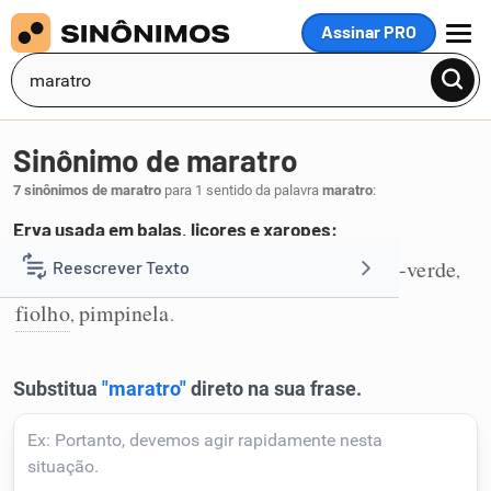
Assinar PRO
MENU
Sinônimo de maratro
7 sinônimos de maratro
para 1 sentido da palavra
maratro
:
Erva usada em balas, licores e xaropes:
erva-doce
anis
funcho
anis-doce
anis-verde
Reescrever Texto
,
,
,
,
,
1
fiolho
pimpinela
,
.
Resumir Texto
Corrigir Texto
Detector de IA