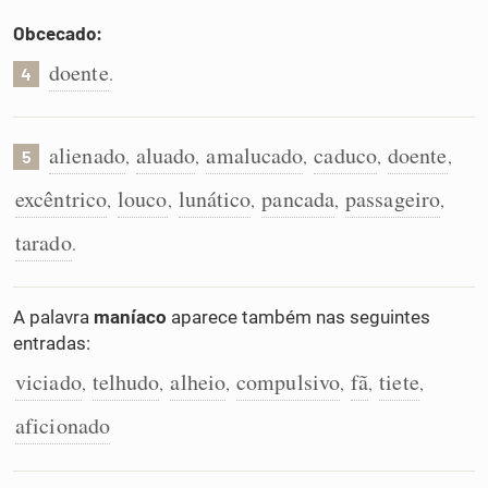
Obcecado:
doente
.
4
alienado
aluado
amalucado
caduco
doente
,
,
,
,
,
5
excêntrico
louco
lunático
pancada
passageiro
,
,
,
,
,
tarado
.
A palavra
maníaco
aparece também nas seguintes
entradas:
viciado
telhudo
alheio
compulsivo
fã
tiete
,
,
,
,
,
,
aficionado