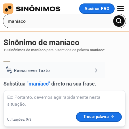
Assinar PRO
MENU
Sinônimo de maníaco
19 sinônimos de maníaco
para 5 sentidos da palavra
maníaco
:
doido
maluco
,
.
1
Reescrever Texto
Resumir Texto
Corrigir Texto
Detector de IA