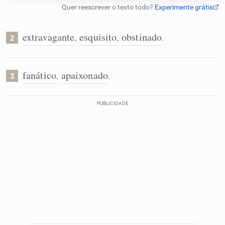
Humanizador de IA
extravagante
esquisito
obstinado
,
,
.
2
Cata-letras
fanático
apaixonado
,
.
3
Conexões
Caça-palavras
Dicionário
Sinônimos