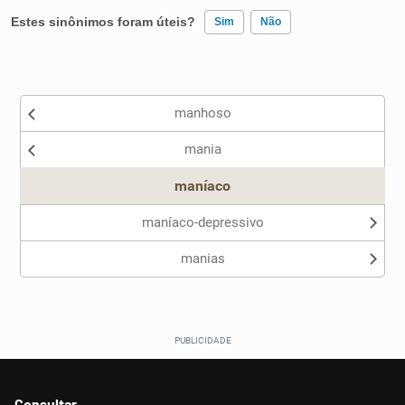
Estes sinônimos foram úteis?
Sim
Não
Existem sinônimos incorretos
manhoso
Nenhum dos sinônimos apresentados me ajudou
mania
Outro
maníaco
maníaco-depressivo
manias
Consultar