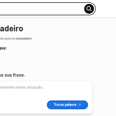
adeiro
 da palavra
manadeiro
:
gua: