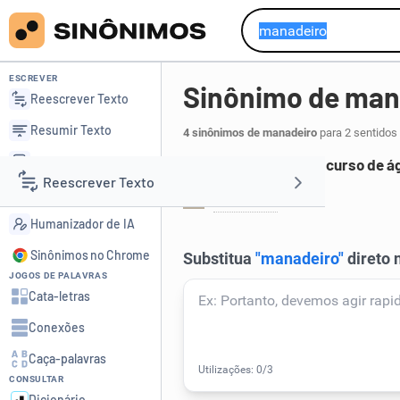
ESCREVER
Sinônimo de man
Reescrever Texto
Resumir Texto
4 sinônimos de manadeiro
para 2 sentidos
Corrigir Texto
Ponto onde nasce um curso de á
Reescrever Texto
Detector de IA
nascente
.
1
Humanizador de IA
Resumir Texto
Sinônimos no Chrome
JOGOS DE PALAVRAS
Corrigir Texto
Cata-letras
Conexões
Detector de IA
Caça-palavras
CONSULTAR
Humanizador de IA
Dicionário