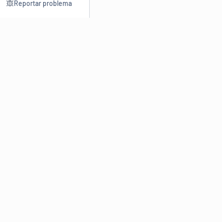
Reportar problema
Consultar
Escrev
Dicionário
Reescre
Sinônimos
Parafra
Conjugação
Corrigir
Antônimos
Resumir
O
Dicionário Online de Sinônimos
é parte do
Dicio.com.br
e
conta com mais de 30 mil sinônimos de palavras e de expressões
em português do Brasil.