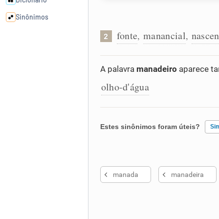
Sinônimos
fonte
manancial
nascen
,
,
2
Cata-letras
A palavra
manadeiro
aparece ta
Conexões
olho-d'água
Caça-palavras
Estes sinônimos foram úteis?
Si
Dicionário
Existem sinônimos incorretos
manada
manadeira
Nenhum dos sinônimos apresent
Sinônimos
Outro