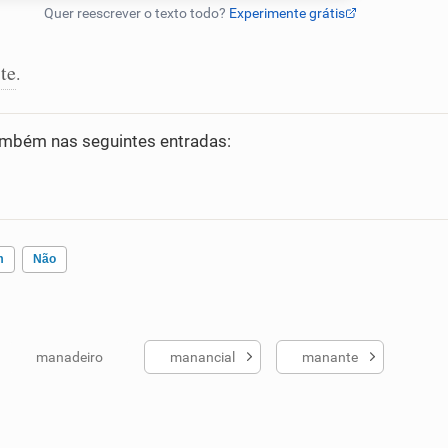
te
.
mbém nas seguintes entradas:
m
Não
manadeiro
manancial
manante
ados me ajudou