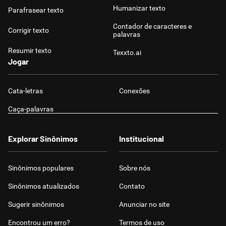
Humanizar texto
Parafrasear texto
Contador de caracteres e
Corrigir texto
palavras
Resumir texto
Texxto.ai
Jogar
Cata-letras
Conexões
Caça-palavras
Explorar Sinônimos
Institucional
Sinônimos populares
Sobre nós
Sinônimos atualizados
Contato
Sugerir sinônimos
Anunciar no site
Encontrou um erro?
Termos de uso