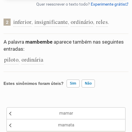
Humanizador de IA
inferior
insignificante
ordinário
reles
,
,
,
.
2
Cata-letras
A palavra
mambembe
aparece também nas seguintes
entradas:
Conexões
piloto
ordinária
,
Caça-palavras
Estes sinônimos foram úteis?
Sim
Não
Existem sinônimos incorretos
Dicionário
mamar
Nenhum dos sinônimos apresentados me ajudou
Sinônimos
mamata
Outro