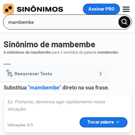
Assinar PRO
MENU
Sinônimo de mambembe
6 sinônimos de mambembe
para 2 sentidos da palavra
mambembe
:
ruim
medíocre
,
.
1
Reescrever Texto
Resumir Texto
Corrigir Texto
Detector de IA