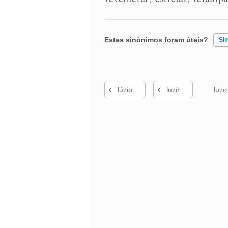
Estes sinônimos foram úteis?
Si
Existem sinônimos incorretos
lúzio
luzir
luzo
Nenhum dos sinônimos apresent
Outro