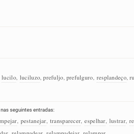
lucilo
luciluzo
prefuljo
prefulguro
resplandeço
r
,
,
,
,
,
,
as seguintes entradas:
ampejar
pestanejar
transparecer
espelhar
lustrar
r
,
,
,
,
,
dar
relampadear
relampadejar
relampar
,
,
,