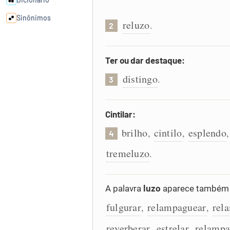
Sinônimos
reluzo
.
2
Cata-letras
Ter ou dar destaque:
distingo
Conexões
.
3
Caça-palavras
Cintilar:
brilho
cintilo
esplendo
,
,
4
tremeluzo
.
Dicionário
A palavra
luzo
aparece também n
Sinônimos
fulgurar
relampaguear
rel
,
,
reverberar
estrelar
relampa
,
,