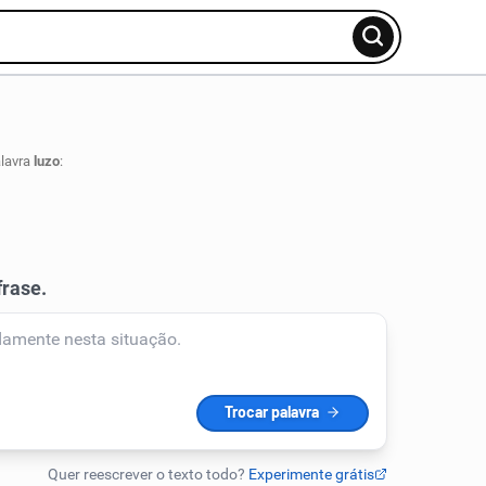
alavra
luzo
: