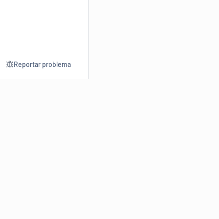
Reportar problema
Consultar
Escrev
Dicionário
Reescre
Sinônimos
Parafra
Conjugação
Corrigir
Antônimos
Resumir