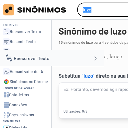
ESCREVER
Sinônimo de luzo
Reescrever Texto
Resumir Texto
15 sinônimos de luzo
para 4 sentidos da p
Corrigir Texto
irradio
difundo
lanço
,
,
.
1
Reescrever Texto
Detector de IA
Humanizador de IA
Resumir Texto
Sinônimos no Chrome
JOGOS DE PALAVRAS
Corrigir Texto
Cata-letras
Conexões
Detector de IA
Caça-palavras
CONSULTAR
Humanizador de IA
Dicionário