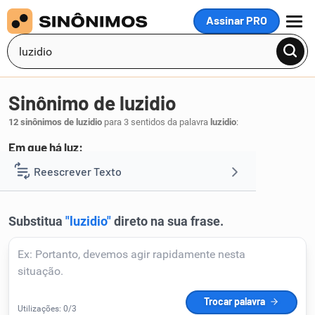
Assinar PRO
MENU
Sinônimo de luzidio
12 sinônimos de luzidio
para 3 sentidos da palavra
luzidio
:
Em que há luz:
iluminado
Reescrever Texto
.
1
Resumir Texto
Corrigir Texto
Detector de IA