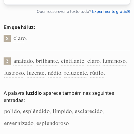
Humanizador de IA
Em que há luz:
claro
.
2
Cata-letras
Conexões
anafado
brilhante
cintilante
claro
luminoso
,
,
,
,
,
3
lustroso
luzente
nédio
reluzente
rútilo
,
,
,
,
.
Caça-palavras
A palavra
luzidio
aparece também nas seguintes
entradas:
Dicionário
polido
esplêndido
límpido
esclarecido
,
,
,
,
envernizado
esplendoroso
,
Sinônimos