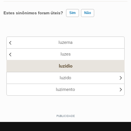
Estes sinônimos foram úteis?
Sim
Não
Existem sinônimos incorretos
luzerna
Nenhum dos sinônimos apresentados me ajudou
luzes
Outro
luzidio
luzido
luzimento