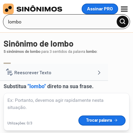
Assinar PRO
MENU
Sinônimo de lombo
5 sinônimos de lombo
para 3 sentidos da palavra
lombo
:
costado
.
1
Reescrever Texto
Resumir Texto
Corrigir Texto
Detector de IA