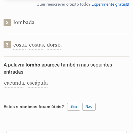
Humanizador de IA
lombada
.
2
Cata-letras
costa
costas
dorso
,
,
.
3
Conexões
A palavra
lombo
aparece também nas seguintes
entradas:
Caça-palavras
cacunda
escápula
,
Dicionário
Estes sinônimos foram úteis?
Sim
Não
Sinônimos
Existem sinônimos incorretos