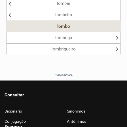
lombar
Nenhum dos sinônimos apresentados me ajudou
lombeira
Outro
lombo
lombriga
lombrigueiro
Consultar
Dicionário
Sinônimos
Conjugação
Antônimos
Escrever