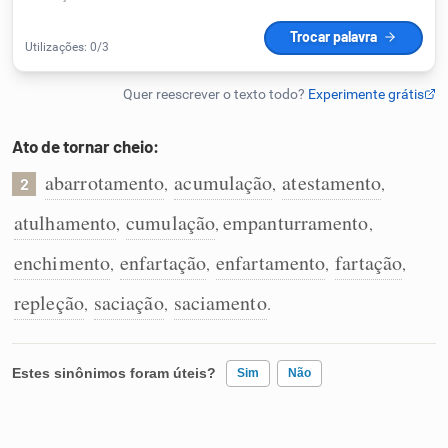
Humanizador de IA
Cata-letras
Ato de tornar cheio:
abarrotamento
acumulação
atestamento
,
,
,
2
Conexões
atulhamento
cumulação
empanturramento
,
,
,
Caça-palavras
enchimento
enfartação
enfartamento
fartação
,
,
,
,
repleção
saciação
saciamento
,
,
.
Dicionário
Estes sinônimos foram úteis?
Sim
Não
Sinônimos
Existem sinônimos incorretos