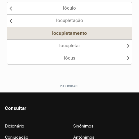
lóculo
Nenhum dos sinônimos apresentados me ajudou
locupletação
Outro
locupletamento
locupletar
lócus
Consultar
Dicionário
Sinônimos
Conjugação
Antônimos