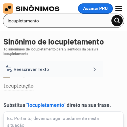
Assinar PRO
MENU
Sinônimo de locupletamento
16 sinônimos de locupletamento
para 2 sentidos da palavra
locupletamento
:
Ato de tornar rico:
Reescrever Texto
enriquecimento
endinheiramento
,
,
1
locupletação
Resumir Texto
.
Corrigir Texto
Detector de IA