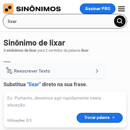
Assinar PRO
MENU
Sinônimo de lixar
3 sinônimos de lixar
para 2 sentidos da palavra
lixar
:
raspar
alisar
,
.
1
Reescrever Texto
Resumir Texto
Corrigir Texto
Detector de IA