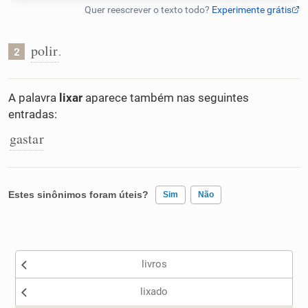
Humanizador de IA
polir
.
2
Cata-letras
A palavra
lixar
aparece também nas seguintes
entradas:
Conexões
gastar
Caça-palavras
Estes sinônimos foram úteis?
Sim
Não
Existem sinônimos incorretos
Dicionário
livros
Nenhum dos sinônimos apresentados me ajudou
Sinônimos
lixado
Outro