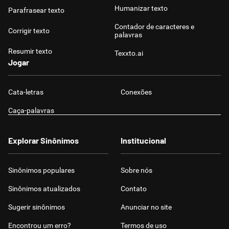
Humanizar texto
Parafrasear texto
Contador de caracteres e
Corrigir texto
palavras
Resumir texto
Texxto.ai
Jogar
Cata-letras
Conexões
Caça-palavras
Explorar Sinônimos
Institucional
Sinônimos populares
Sobre nós
Sinônimos atualizados
Contato
Sugerir sinônimos
Anunciar no site
Encontrou um erro?
Termos de uso