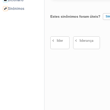
Sinônimos
Estes sinônimos foram úteis?
Si
Cata-letras
Existem sinônimos incorretos
Conexões
líder
liderança
Nenhum dos sinônimos apresent
Caça-palavras
Outro
Dicionário
Sinônimos