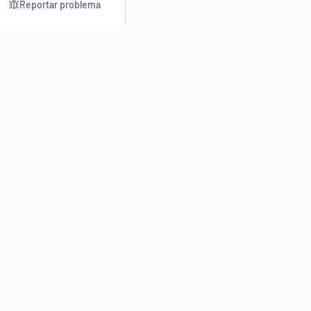
Reportar problema
Consultar
Escrev
Dicionário
Reescre
Sinônimos
Parafra
Conjugação
Corrigir
Antônimos
Resumir
O
Dicionário Online de Sinônimos
é parte do
Dicio.com.br
e
conta com mais de 30 mil sinônimos de palavras e de expressões
em português do Brasil.