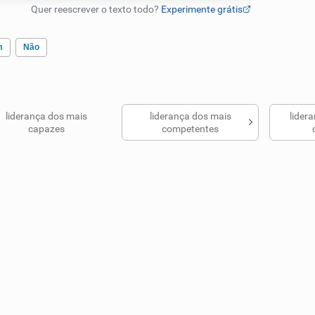
m
Não
liderança dos mais
liderança dos mais
lider
ados me ajudou
capazes
competentes