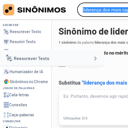
ESCREVER
Sinônimo de lide
Reescrever Texto
Resumir Texto
1 sinônimo
da palavra
liderança dos mais 
Corrigir Texto
Sistema fundamentado no mérito
Reescrever Texto
Detector de IA
meritocracia
.
1
Humanizador de IA
Resumir Texto
Sinônimos no Chrome
JOGOS DE PALAVRAS
Corrigir Texto
Cata-letras
Conexões
Detector de IA
Caça-palavras
CONSULTAR
Humanizador de IA
Dicionário