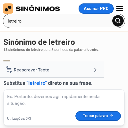
Assinar PRO
MENU
Sinônimo de letreiro
13 sinônimos de letreiro
para 3 sentidos da palavra
letreiro
:
tabuleta
placa
sinal
epígrafe
,
,
,
.
1
Reescrever Texto
Resumir Texto
Corrigir Texto
Detector de IA