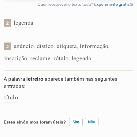
Humanizador de IA
legenda
.
2
Cata-letras
anúncio
dístico
etiqueta
informação
,
,
,
,
3
inscrição
reclame
rótulo
legenda
,
,
,
.
Conexões
Caça-palavras
A palavra
letreiro
aparece também nas seguintes
entradas:
título
Dicionário
Estes sinônimos foram úteis?
Sim
Não
Sinônimos