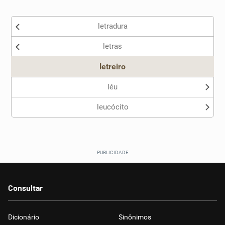
Existem sinônimos incorretos
letradura
Nenhum dos sinônimos apresentados me ajudou
letras
Outro
letreiro
léu
leucócito
Consultar
Dicionário
Sinônimos