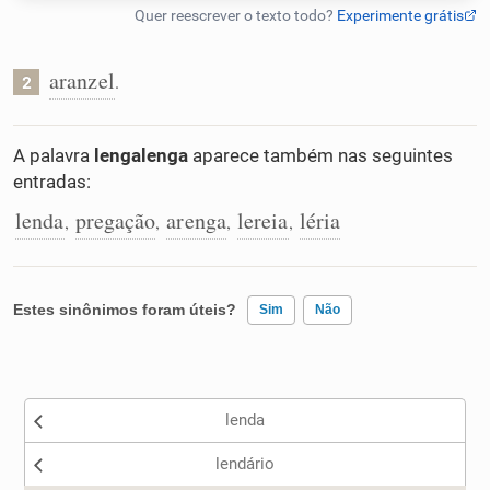
Humanizador de IA
aranzel
.
2
Cata-letras
A palavra
lengalenga
aparece também nas seguintes
entradas:
Conexões
lenda
pregação
arenga
lereia
léria
,
,
,
,
Caça-palavras
Estes sinônimos foram úteis?
Sim
Não
Existem sinônimos incorretos
Dicionário
lenda
Nenhum dos sinônimos apresentados me ajudou
Sinônimos
lendário
Outro