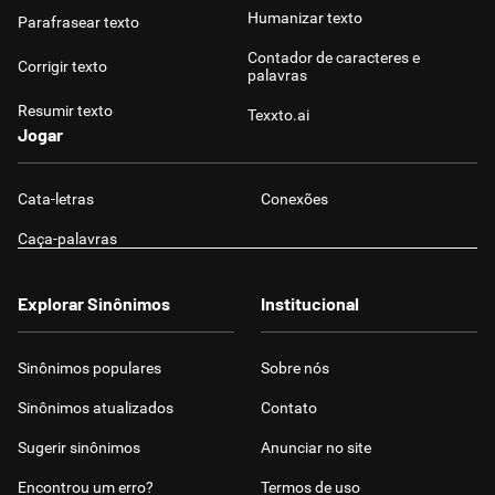
Humanizar texto
Parafrasear texto
Contador de caracteres e
Corrigir texto
palavras
Resumir texto
Texxto.ai
Jogar
Cata-letras
Conexões
Caça-palavras
Explorar Sinônimos
Institucional
Sinônimos populares
Sobre nós
Sinônimos atualizados
Contato
Sugerir sinônimos
Anunciar no site
Encontrou um erro?
Termos de uso