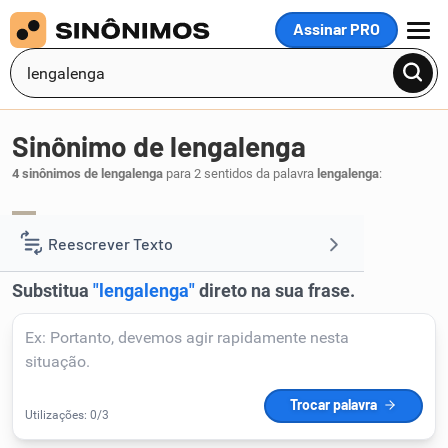
Assinar PRO
MENU
Sinônimo de lengalenga
4 sinônimos de lengalenga
para 2 sentidos da palavra
lengalenga
:
ladainha
cantilena
litania
,
,
.
1
Reescrever Texto
Resumir Texto
Corrigir Texto
Detector de IA