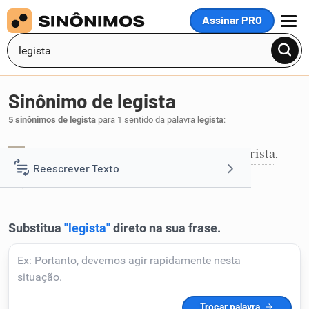
Assinar PRO
MENU
Sinônimo de legista
5 sinônimos de legista
para 1 sentido da palavra
legista
:
advogado
jurisconsulto
jurisperito
jurista
,
,
,
,
1
Reescrever Texto
legisperito
.
Resumir Texto
Corrigir Texto
Detector de IA