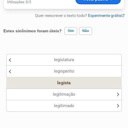
Humanizador de IA
Estes sinônimos foram úteis?
Sim
Não
Cata-letras
Existem sinônimos incorretos
Conexões
legislatura
Nenhum dos sinônimos apresentados me ajudou
Caça-palavras
legisperito
Outro
legista
legitimação
Dicionário
legitimado
Sinônimos